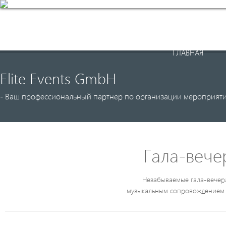
Организация
Our Events
ГЛАВНАЯ
Elite Events GmbH
- Ваш профессиональный партнер по организации мероприяти
Гала-вече
Незабываемые гала-вечера
музыкальным сопровождением в