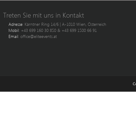
Treten Sie mit uns in Kontakt
Adresse
: Kärntner Ring 14/6 | A-1010 Wien, Österreich
Mobil
: +43 699 160 30 850 & +43 699 1500 66 91
Email
: office@eliteevents.at
C