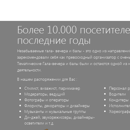
Более 10.000 посетителе
последние годы
Незабываемые гала- вечера и балы - это одно из направлений
зарекомендовали себя как превосходный организатор с очен
Тематические Гала-вечера и балы были и остаются одной из
деятельности.
В нашем распоряжении для Вас :
Стилист, визажист, парикмахер
Персонал р
Модераторы, ведущий
Водители
Фотографы и операторы
Кондитеры
Флористы, декораторы и дизайнеры
Исполните
Музыканты и музыкальные группы
Хореограф
Ди-джей, звукорежиссеры, дизайнеры-
осветители и т.д.