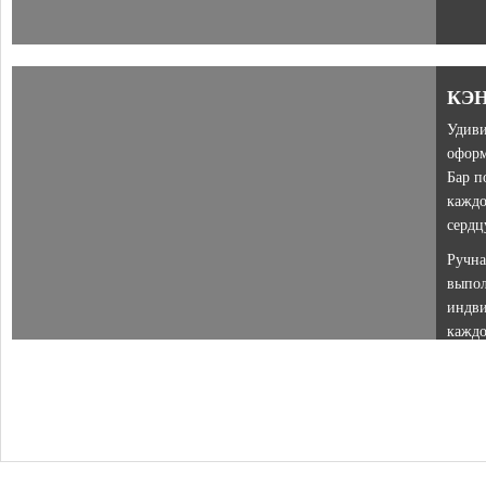
КЭ
Удиви
офор
Бар п
каждо
сердц
Ручна
выпол
индви
каждо