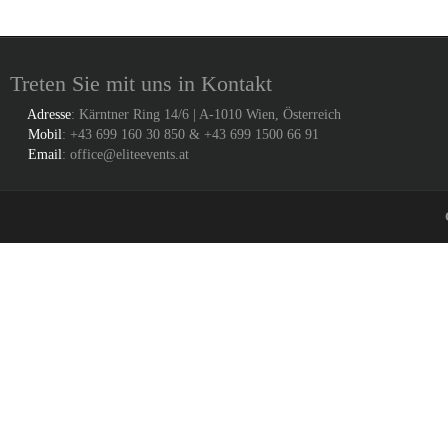
Treten Sie mit uns in Kontakt
Adresse
: Kärntner Ring 14/6 | A-1010 Wien, Österreich
Mobil
: +43 699 160 30 850 & +43 699 1500 66 91
Email
: office@eliteevents.at