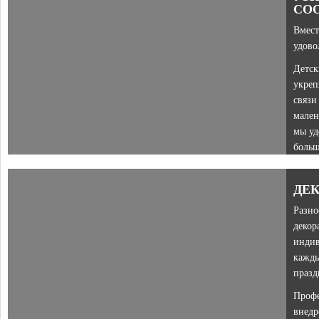
СО
Вмест
удово
Детск
укреп
связи
мален
мы уд
больш
ДЕ
Разно
декор
индив
кажды
празд
Проф
внедр