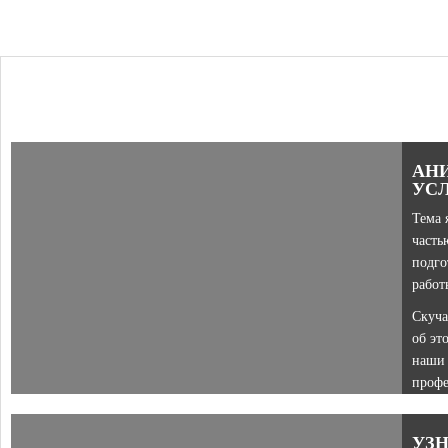
АН
УС
Тема 
часть
подго
работ
Скуча
об эт
наши
проф
анима
УЗ