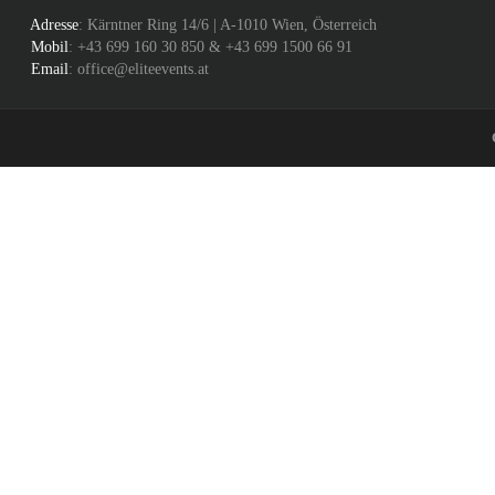
Adresse
: Kärntner Ring 14/6 | A-1010 Wien, Österreich
Mobil
: +43 699 160 30 850 & +43 699 1500 66 91
Email
: office@eliteevents.at