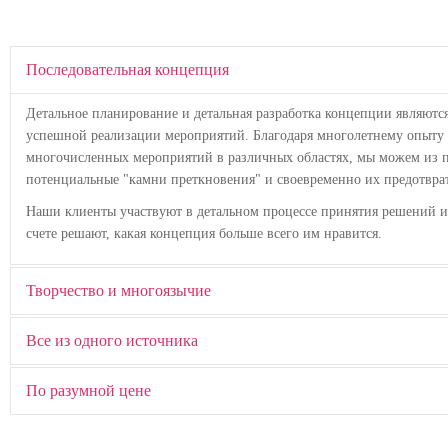
Последовательная концепция
Детальное планирование и детальная разработка концепции являютс
успешной реализации мероприятий. Благодаря многолетнему опыту
многочисленных мероприятий в различных областях, мы можем из 
потенциальные "камни преткновения" и своевременно их предотвра
Наши клиенты участвуют в детальном процессе принятия решений и
счете решают, какая концепция больше всего им нравится.
Творчество и многоязычие
Наш профессиональный персонал в состоянии быстро и легко вопло
Все из одного источника
любые творческие идеи.
Много поваров портят кашу - это мудрое изречение верно в частнос
Мы постоянно разрабатываем новые проекты и сценарии , которые с
По разумной цене
мероприятий. Часто даже небольшие детали, которые не были долж
разработаны и адаптированы к потребностям наших клиентов.
рассмотрены, могут привести к краткосрочных проблемам.
Благодаря многолетнему сотрудничеству с различными фирмами, п
Наши сотрудники заботятся о Вас и Ваших гостях, используя следу